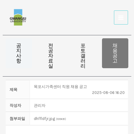
공
전
포
채
지
공
토
용
사
자
갤
공
항
료
러
고
실
리
목포시가족센터 직원 채용 공고
제목
2025-08-06 16:20
작성자
관리자
첨부파일
dhffldfjr.jpg
(105KB)